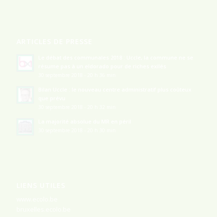
ARTICLES DE PRESSE
Le débat des communales 2018 : Uccle, la commune ne se
résume pas à un eldorado pour de riches exilés
30 septembre 2018 - 20 h 36 min
Bilan Uccle : le nouveau centre administratif plus coûteux
que prévu
30 septembre 2018 - 20 h 32 min
La majorité absolue du MR en péril
30 septembre 2018 - 20 h 30 min
LIENS UTILES
www.ecolo.be
bruxelles.ecolo.be