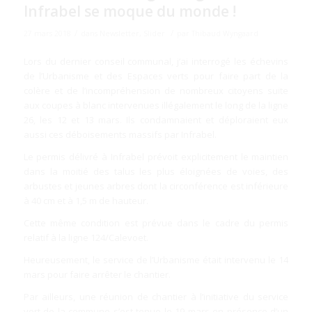
Infrabel se moque du monde !
/
/
27 mars 2018
dans
Newsletter
,
Slider
par
Thibaud Wyngaard
Lors du dernier conseil communal, j’ai interrogé les échevins
de l’Urbanisme et des Espaces verts pour faire part de la
colère et de l’incompréhension de nombreux citoyens suite
aux coupes à blanc intervenues illégalement le long de la ligne
26, les 12 et 13 mars. Ils condamnaient et déploraient eux
aussi ces déboisements massifs par Infrabel.
Le permis délivré à Infrabel prévoit explicitement le maintien
dans la moitié des talus les plus éloignées de voies, des
arbustes et jeunes arbres dont la circonférence est inférieure
à 40 cm et à 1,5 m de hauteur.
Cette même condition est prévue dans le cadre du permis
relatif à la ligne 124/Calevoet.
Heureusement, le service de l’Urbanisme était intervenu le 14
mars pour faire arrêter le chantier.
Par ailleurs, une réunion de chantier à l’initiative du service
vert de la commune s’est tenue le 19 mars en présence d’un