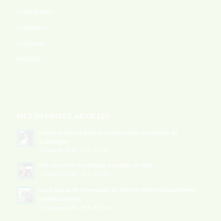
Participation
Transition
Inclusion
Mobilité
MES DERNIERS ARTICLES
Nouveau retard dans la restauration du Chemin du
Crabbegat
11 octobre 2018 - 21 h 31 min
Voir ou revoir les débats des têtes de liste
11 octobre 2018 - 21 h 24 min
Les travaux de rénovation du Chemin Avijl prochainement
(enfin) achevés
11 octobre 2018 - 16 h 47 min