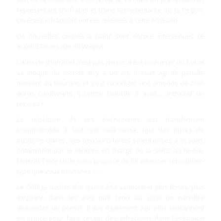
représentant d’Infrabel et d’une représentante de la Région.
Diverses infractions ont été relevées à cette occasion.
De nouvelles coupes à blanc sont encore intervenues ce
mardi 27 mars rue du Wagon.
L’attitude d’Infrabel n’est pas neuve. Il est coutumier du fait et
se moque du monde. Il y a un an, il avait agi de pareille
manière au Bourdon et s’est vu infliger une amende de 2500
euros (seulement !) contre laquelle il avait… introduit un
recours !
La répétition de ces événements est franchement
insupportable. Il faut que cela cesse, que des prises de
positions claires, des décisions fortes soient prises à ce sujet,
notamment par le Ministre en charge de la SNCB au niveau
fédéral. Ecolo Uccle vous propose de lui adresser un courrier-
type que vous trouverez
ici
.
Le Collège ucclois doit quant à lui se montrer plus ferme, plus
exigeant, dans les avis qu’il rend au sujet de pareilles
demandes de permis. Il doit également agir plus rapidement
en justice pour faire cesser des infractions dans l’exécution