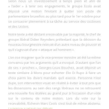
selon nous un investissement à temps plein et afin de
« l’aider » à tenir ses engagements, le groupe Ecolo avait
déposé une motion l’invitant à quitter son poste de
parlementaire bruxellois au plus tard pour le 1er octobre pour
se consacrer pleinement à sa tâche au service des Uccloises
et des Ucclois.
Notre texte a été déclaré irrecevable par la majorité, le chef de
groupe libéral Didier Reynders prétextant que la décision du
nouveau bourgmestre relevait d’un autre niveau de pouvoir et
qu’il s’agissait d’une « attaque ad hominem ».
L’on ose imaginer que le vice-premier ministre ait été lui-même
convaincu par les arguments qu’il a invoqué. D’autant que l’un
de ses « proches », Georges-Louis Bouchez, avait déposé un
texte similaire à Mons pour exhorter Elio Di Rupo à faire un
choix parmi les divers mandats qu’il exerce. Personne n’est
dupe, son intervention visait en réalité à éviter à tout prix que
les dissensions au sein des rangs libéraux ne se retrouvent
une nouvelle fois étalées au grand jour à l’occasion d’un vote
sur le contenu de notre motion. Lors du vote sur la
recevabilité, l’Echevin Marc Cools s’est tout de même abstenu.
La presse a relayé ces débats
.