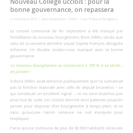
Nouveau Collège ucclois : pour la
bonne gouvernance, on repassera
/
/
2 novembre 2017
dans
Newsletter
,
Slider
par
Thibaud Wyngaard
Le conseil communal de fin septembre a été marqué par
l’installation du nouveau bourgmestre, Boris Dilliès, tandis que
celui de la semaine dernière voyait Sophie François désignée
échevine. Un double rendez-vous manqué avec la bonne
gouvernance.
Le nouveau bourgmestre se consacrera à 100 % à sa tâche…
en janvier !
Si Boris Dilliès avait annoncé publiquement qu’il ne cumulerait
pas la fonction maïorale avec celle de député bruxellois – ce
qui constituait un excellent signal –, ce ne sera toutefois pas
pour tout de suite. Les Ucclois devront ainsi patienter jusqu’en
janvier pour disposer d’un bourgmestre à temps plein, et ce
sans qu’aucune raison sérieuse ne soit invoquée pour
l’expliquer.
Parce qu’une commune de plus de 82.000 habitants nécessite