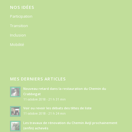
NOS IDÉES
Participation
Transition
Inclusion
Mobilité
MES DERNIERS ARTICLES
Nouveau retard dans la restauration du Chemin du
Crabbegat
11 octobre 2018 - 21 h 31 min
Voir ou revoir les débats des têtes de liste
11 octobre 2018 - 21 h 24 min
Les travaux de rénovation du Chemin Avijl prochainement
(enfin) achevés