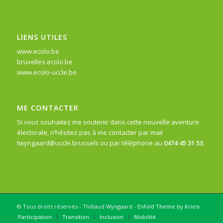
LIENS UTILES
www.ecolo.be
bruxelles.ecolo.be
www.ecolo-uccle.be
ME CONTACTER
Si vous souhaitez me soutenir dans cette nouvelle aventure
électorale, n’hésitez pas à me contacter par mail
twyngaard@uccle.brussels
ou par téléphone au
0474 45 31 53
.
© Tous droits réservés - Thibaud Wyngaard -
Enfold Theme by Kriesi
Participation
Transition
Inclusion
Mobilité