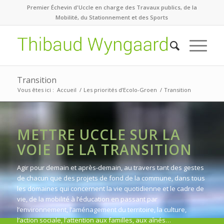
Premier Échevin d'Uccle en charge des Travaux publics, de la
Mobilité, du Stationnement et des Sports
Transition
Vous êtes ici :
Accueil
/
Les priorités d’Ecolo-Groen
/
Transition
METTRE UCCLE SUR LA
VOIE DE LA TRANSITION
Agir pour demain et après-demain, au travers tant des gestes
de chacun que des projets de fond de la commune, dans tous
les domaines qui concernent la vie quotidienne et le cadre de
vie, de la mobilité à l’éducation en passant par
l’environnement, l’aménagement du territoire, la culture,
l’action sociale, l’attention aux familles, aux aînés…